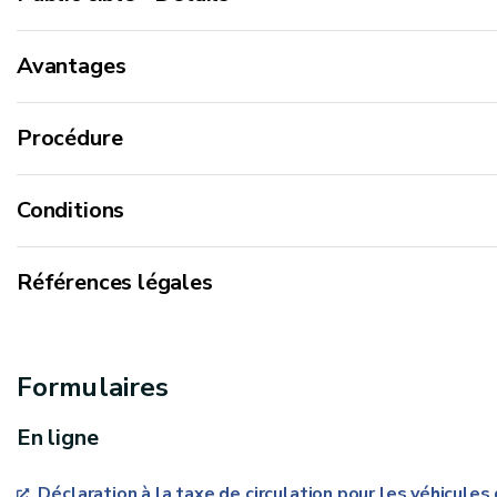
Avantages
Procédure
Conditions
Références légales
Décret du 5 mars 2008 portant création d’un éco-ma
automobiles des personnes physiques dans le Code de
Formulaires
Code des taxes assimilées aux impôts sur les reven
En ligne
Déclaration à la taxe de circulation pour les véhicule