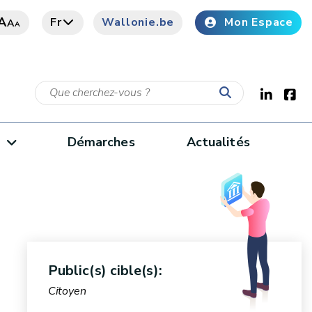
A
Fr
Wallonie.be
Mon Espace
A
A
e
Démarches
Actualités
Public(s) cible(s):
Citoyen