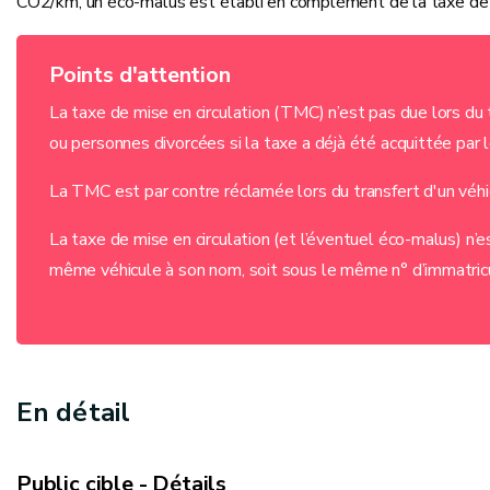
CO2/km, un éco-malus est établi en complément de la taxe de m
Points d'attention
La taxe de mise en circulation (TMC) n’est pas due lors du 
ou personnes divorcées si la taxe a déjà été acquittée par 
La TMC est par contre réclamée lors du transfert d'un véhi
La taxe de mise en circulation (et l’éventuel éco-malus) n’
même véhicule à son nom, soit sous le même n° d’immatricula
En détail
Public cible - Détails