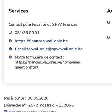
Services
Ad
Contact pôle Fiscalité du SPW Finances
081/33.00.01
https://finances.wallonie.be
fiscalite.wallonie@spw.wallonie.be
Notre formulaire de contact :
https://finances.wallonie.be/home/une-
question.html
Mis à jour le :
30.05.2026
Démarche n° : 2578 (nostraId = 138065)