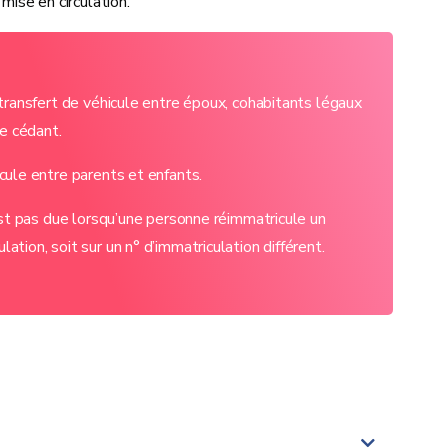
ise en circulation.
transfert de véhicule entre époux, cohabitants légaux
le cédant.
cule entre parents et enfants.
est pas due lorsqu’une personne réimmatricule un
tion, soit sur un n° d’immatriculation différent.