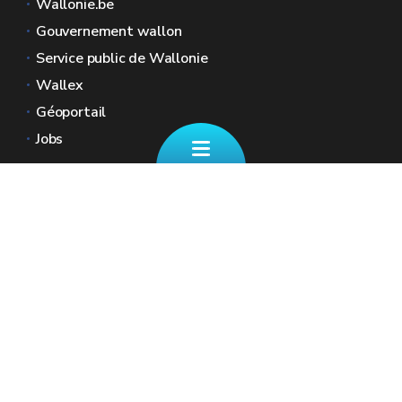
Wallonie.be
Gouvernement wallon
Service public de Wallonie
Wallex
Géoportail
Jobs
Nous contacter
📄 Formulaire de contact
Boulevard Ernest Mélot 30 5000 Namur
☎ 081/330.001 - Tous les jours ouvrables
de 8h30 à 12h
🏠︎ Nos Guichets (sur RDV)
✉︎ fiscalite.wallonie@spw.wallonie.be
Renseignez vos coordonnées ainsi que votre