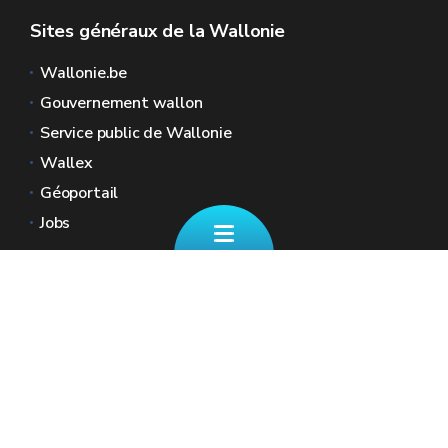
Sites généraux de la Wallonie
Wallonie.be
Gouvernement wallon
Service public de Wallonie
Wallex
Géoportail
Jobs
Nous contacter
📄 Formulaire de contact
Boulevard Ernest Mélot 30 5000 Namur
☎ 081/330.001 - Tous les jours ouvrables
de 8h30 à 12h
🏠︎ Nos Guichets (sur RDV)