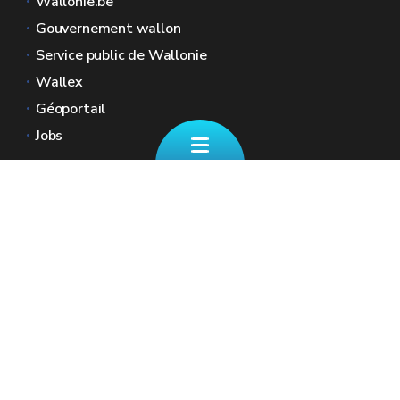
Wallonie.be
Gouvernement wallon
Service public de Wallonie
Wallex
Géoportail
Jobs
Nous contacter
📄 Formulaire de contact
Boulevard Ernest Mélot 30 5000 Namur
☎ 081/330.001 - Tous les jours ouvrables
de 8h30 à 12h
🏠︎ Nos Guichets (sur RDV)
✉︎ fiscalite.wallonie@spw.wallonie.be
Renseignez vos coordonnées ainsi que votre
numéro de registre national afin que nous