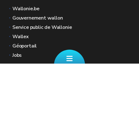
Wallonie.be
Gouvernement wallon
Service public de Wallonie
Wallex
Géoportail
Jobs
Nous contacter
📄 Formulaire de contact
Boulevard Ernest Mélot 30 5000 Namur
☎ 081/330.001 - Tous les jours ouvrables
de 8h30 à 12h
🏠︎ Nos Guichets (sur RDV)
✉︎ fiscalite.wallonie@spw.wallonie.be