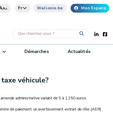
A
Fr
Wallonie.be
Mon Espace
A
A
e
Démarches
Actualités
 taxe véhicule?
e amende administrative variant de 5 à 1.250 euros.
limite de paiement, un avertissement-extrait de rôle (AER)