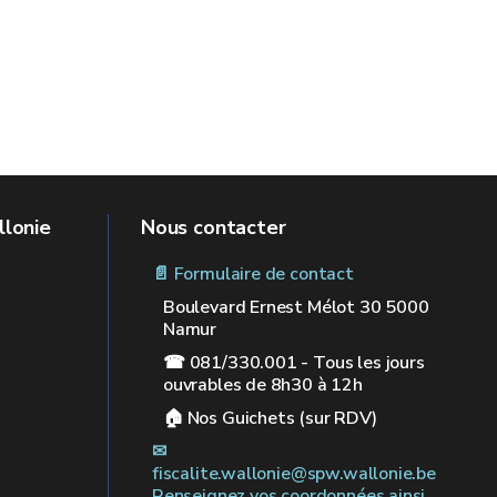
llonie
Nous contacter
📄 Formulaire de contact
Boulevard Ernest Mélot 30 5000
Namur
☎ 081/330.001 - Tous les jours
ouvrables de 8h30 à 12h
🏠︎ Nos Guichets (sur RDV)
✉︎
fiscalite.wallonie@spw.wallonie.be
Renseignez vos coordonnées ainsi