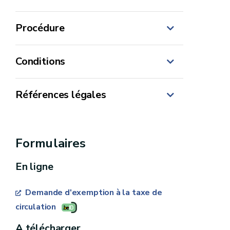
Procédure
Conditions
Références légales
nos guichets ou lors d'une
Code des taxes assimilées aux
permanence Fiscalité
impôts sur les revenus - Codes (PDF)
Formulaires
(wallonie.be)
En ligne
Demande d'exemption à la taxe de
circulation
A télécharger