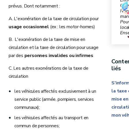
Entr
Cito
prévus. Dont notamment :
Non
mar
A. L'exonération de la taxe de circulation pour
Pouv
usage occasionnel
(ex : les motor-homes)
local
Ens
B. L'exonération de la taxe de mise en
circulation et la taxe de circulation pour usage
par des
personnes invalides ou infirmes
Conte
liés
C. Les autres exonérations de la taxe de
circulation
S'infor
la taxe
les véhicules affectés exclusivement à un
mise en
service public (armée, pompiers, services
circulat
communaux);
mon véh
les véhicules affectés au transport en
commun de personnes;