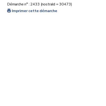
Démarche n° : 2433 (nostraId = 30473)
Imprimer cette démarche
fiscalite.wallonie@spw.wallonie.be