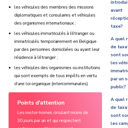
introdu
les véhicules des membres des missions
avant
diplomatiques et consulaires et véhicules
récepti
des organismes internationaux ;
taxe?
les véhicules immatriculés à l’étranger ou
A quel 
immatriculés temporairement en Belgique
de taxa
par des personnes domiciliées ou ayant leur
sont so
résidence à l’étranger ;
les véh
les véhicules des organismes ou institutions
immatri
qui sont exempts de tous impôts en vertu
par un s
d’une loi organique (intercommunales).
public?
A quel 
Points d'attention
de taxa
Les motor-homes circulant moins de
sont so
30 jours par an et qui respectent
les cam