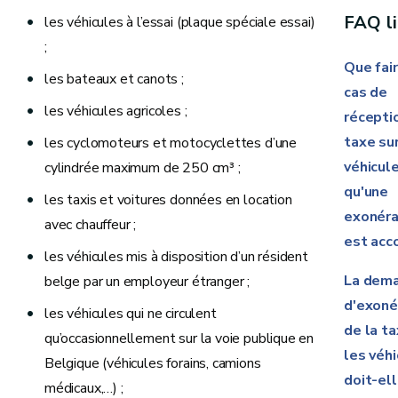
FAQ l
les véhicules à l’essai (plaque spéciale essai)
;
Que fai
les bateaux et canots ;
cas de
les véhicules agricoles ;
récepti
taxe sur
les cyclomoteurs et motocyclettes d’une
véhicul
cylindrée maximum de 250 cm³ ;
qu'une
les taxis et voitures données en location
exonéra
avec chauffeur ;
est acc
les véhicules mis à disposition d’un résident
La dem
belge par un employeur étranger ;
d'exoné
les véhicules qui ne circulent
de la ta
qu’occasionnellement sur la voie publique en
les véh
Belgique (véhicules forains, camions
doit-el
médicaux,…) ;