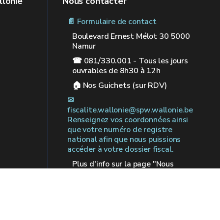
llonie
Nous contacter
📄 Formulaire de contact
Boulevard Ernest Mélot 30 5000
Namur
☎ 081/330.001 - Tous les jours
ouvrables de 8h30 à 12h
🏠︎ Nos Guichets (sur RDV)
✉︎
fiscalite.wallonie@spw.wallonie.be
Renseignez vos coordonnées ainsi
que votre numéro de registre
national afin que nous puissions
accéder à votre dossier fiscal.
Plus d'info sur la page "Nous
contacter"