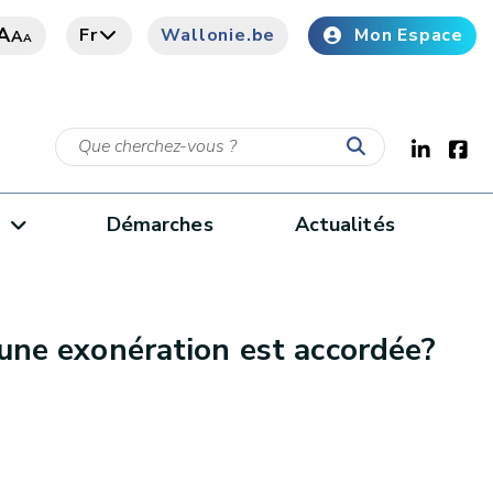
A
Fr
Wallonie.be
Mon Espace
A
A
e
Démarches
Actualités
u'une exonération est accordée?