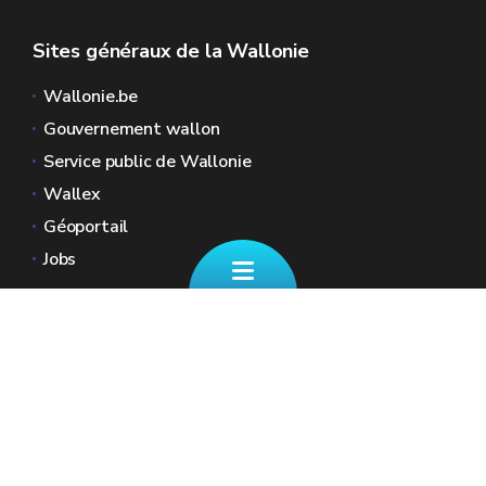
Sites généraux de la Wallonie
Wallonie.be
Gouvernement wallon
Service public de Wallonie
Wallex
Géoportail
Jobs
Nous contacter
📄 Formulaire de contact
Boulevard Ernest Mélot 30 5000 Namur
☎ 081/330.001 - Tous les jours ouvrables
de 8h30 à 12h