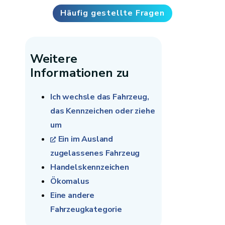
wird nicht anteilig für nicht genutzte Monate
Häufig gestellte Fragen
erstattet, wenn im Laufe des Besteuerungszeitraums
das Kennzeichen gestrichen wird oder der Eigentümer
das Fahrzeug wechselt und das neue Fahrzeug unter
Weitere
demselben Kennzeichen anmeldet.
Informationen zu
Ich wechsle das Fahrzeug,
das Kennzeichen oder ziehe
um
Ein im Ausland
zugelassenes Fahrzeug
Handelskennzeichen
Ökomalus
Eine andere
Fahrzeugkategorie