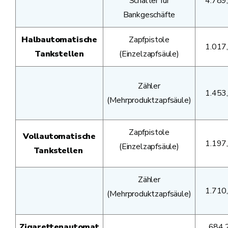
Schalter für
4.789
Bankgeschäfte
Halbautomatische
Zapfpistole
1.017
Tankstellen
(Einzelzapfsäule)
Zähler
1.453
(Mehrproduktzapfsäule)
Zapfpistole
Vollautomatische
1.197
(Einzelzapfsäule)
Tankstellen
Zähler
1.710
(Mehrproduktzapfsäule)
Zigarettenautomat
684,