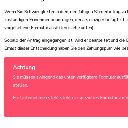
Wenn Sie Schwierigkeiten haben, den fälligen Steuerbetrag zu
zuständigen Einnehmer beantragen, der als einziger befugt ist,
vorgesehene Formular ausfüllen (siehe unten).
Sobald der Antrag eingegangen ist, wird er bearbeitet und die 
Erhalt dieser Entscheidung haben Sie den Zahlungsplan wie be
Achtung
Sie müssen zwingend das unten verfügbare Formular ausfül
stellen.
Für Unternehmen steht steht ein spezielles Formular zur V