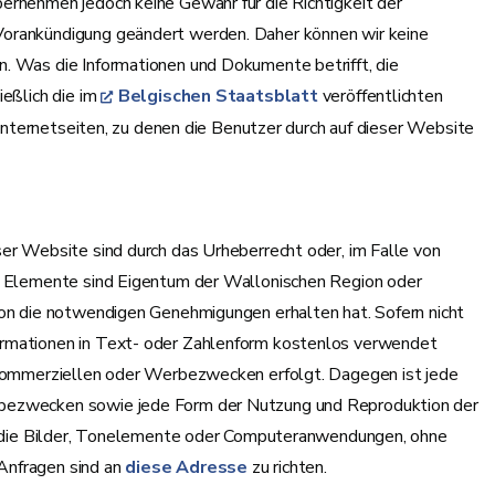
ernehmen jedoch keine Gewähr für die Richtigkeit der
Vorankündigung geändert werden. Daher können wir keine
. Was die Informationen und Dokumente betrifft, die
ießlich die im
Belgischen Staatsblatt
veröffentlichten
r Internetseiten, zu denen die Benutzer durch auf dieser Website
ser Website sind durch das Urheberrecht oder, im Falle von
se Elemente sind Eigentum der Wallonischen Region oder
ion die notwendigen Genehmigungen erhalten hat. Sofern nicht
ormationen in Text- oder Zahlenform kostenlos verwendet
u kommerziellen oder Werbezwecken erfolgt. Dagegen ist jede
rbezwecken sowie jede Form der Nutzung und Reproduktion der
ie, die Bilder, Tonelemente oder Computeranwendungen, ohne
Anfragen sind an
diese Adresse
zu richten.