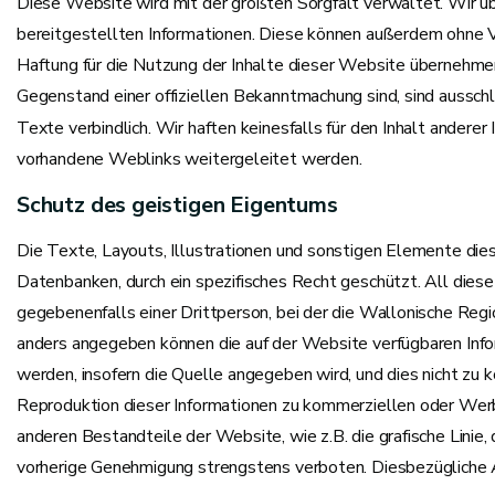
Diese Website wird mit der größten Sorgfalt verwaltet. Wir üb
bereitgestellten Informationen. Diese können außerdem ohne 
Haftung für die Nutzung der Inhalte dieser Website übernehmen
Gegenstand einer offiziellen Bekanntmachung sind, sind ausschl
Texte verbindlich. Wir haften keinesfalls für den Inhalt andere
vorhandene Weblinks weitergeleitet werden.
Schutz des geistigen Eigentums
Die Texte, Layouts, Illustrationen und sonstigen Elemente die
Datenbanken, durch ein spezifisches Recht geschützt. All die
gegebenenfalls einer Drittperson, bei der die Wallonische Reg
anders angegeben können die auf der Website verfügbaren Inf
werden, insofern die Quelle angegeben wird, und dies nicht z
Reproduktion dieser Informationen zu kommerziellen oder We
anderen Bestandteile der Website, wie z.B. die grafische Lin
vorherige Genehmigung strengstens verboten. Diesbezügliche 