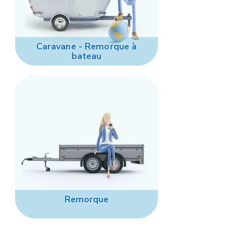
Caravane - Remorque à
bateau
Remorque