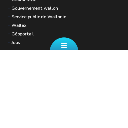
Gouvernement wallon
Service public de Wallonie
Wallex
Géoportail
Jobs
Nous contacter
📄 Formulaire de contact
Boulevard Ernest Mélot 30 5000 Namur
☎ 081/330.001 - Tous les jours ouvrables
de 8h30 à 12h
🏠︎ Nos Guichets (sur RDV)
✉︎ fiscalite.wallonie@spw.wallonie.be
Renseignez vos coordonnées ainsi que votre
numéro de registre national afin que nous