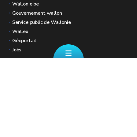
Wallonie.be
Gouvernement wallon
Service public de Wallonie
Wallex
Géoportail
Jobs
Nous contacter
📄 Formulaire de contact
Boulevard Ernest Mélot 30 5000 Namur
☎ 081/330.001 - Tous les jours ouvrables
de 8h30 à 12h
🏠︎ Nos Guichets (sur RDV)
✉︎ fiscalite.wallonie@spw.wallonie.be
Renseignez vos coordonnées ainsi que votre