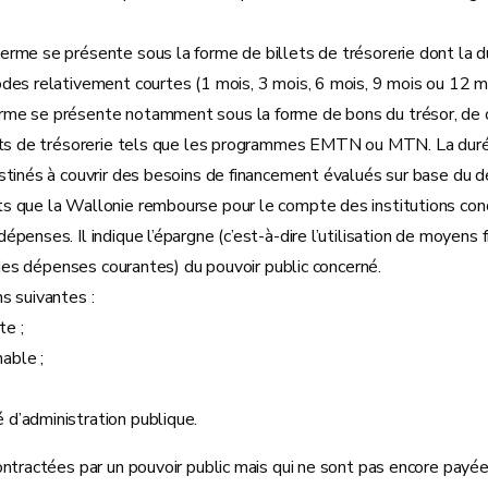
 terme se présente sous la forme de billets de trésorerie dont la 
des relativement courtes (1 mois, 3 mois, 6 mois, 9 mois ou 12 mo
terme se présente notamment sous la forme de bons du trésor, de c
llets de trésorerie tels que les programmes EMTN ou MTN. La dur
tinés à couvrir des besoins de financement évalués sur base du déf
ts que la Wallonie rembourse pour le compte des institutions con
 dépenses. Il indique l’épargne (c’est-à-dire l’utilisation de moyen
e des dépenses courantes) du pouvoir public concerné.
ns suivantes :
te ;
nable ;
é d’administration publique.
ontractées par un pouvoir public mais qui ne sont pas encore payées