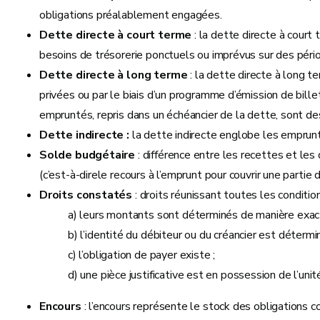
obligations préalablement engagées.
Dette directe à court terme
: la dette directe à court
besoins de trésorerie ponctuels ou imprévus sur des pério
Dette directe à long terme
: la dette directe à long 
privées ou par le biais d’un programme d’émission de bi
empruntés, repris dans un échéancier de la dette, sont des
Dette indirecte :
la dette indirecte englobe les emprun
Solde budgétaire
: différence entre les recettes et les
(c’est-à-direle recours à l’emprunt pour couvrir une parti
Droits constatés
: droits réunissant toutes les conditio
a) leurs montants sont déterminés de manière exac
b) l’identité du débiteur ou du créancier est détermi
c) l’obligation de payer existe ;
d) une pièce justificative est en possession de l’unit
Encours
: l’encours représente le stock des obligations c