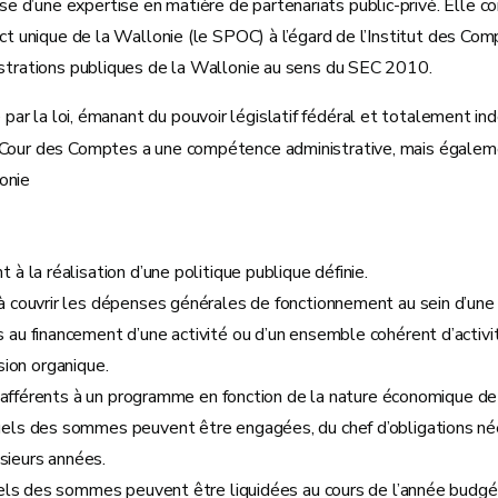
e d’une expertise en matière de partenariats public-privé. Elle 
ct unique de la Wallonie (le SPOC) à l’égard de l’Institut des Comp
nistrations publiques de la Wallonie au sens du SEC 2010.
é par la loi, émanant du pouvoir législatif fédéral et totalement
Cour des Comptes a une compétence administrative, mais également 
lonie
à la réalisation d’une politique publique définie.
 à couvrir les dépenses générales de fonctionnement au sein d’une 
és au financement d’une activité ou d’un ensemble cohérent d’activ
ision organique.
ts afférents à un programme en fonction de la nature économique de
uels des sommes peuvent être engagées, du chef d’obligations née
usieurs années.
uels des sommes peuvent être liquidées au cours de l’année budgét