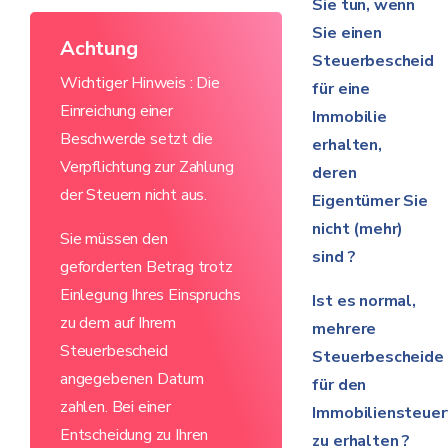
Sie tun, wenn
Sie einen
Achtung
Steuerbescheid
Wichtiger Hinweis : Die
für eine
Einreichung einer
Immobilie
Beschwerde setzt die
erhalten,
Verpflichtung zur Zahlung
deren
der Steuern nicht aus.
Eigentümer Sie
nicht (mehr)
Sie müssen den
sind ?
geforderten Betrag trotz
Einlegung Ihres Einspruchs
Ist es normal,
zu dem auf Ihrem
mehrere
Steuerbescheid
Steuerbescheide
angegebenen Datum
für den
zahlen. Bei einer
Immobiliensteuer
Entscheidung zu Ihren
zu erhalten ?