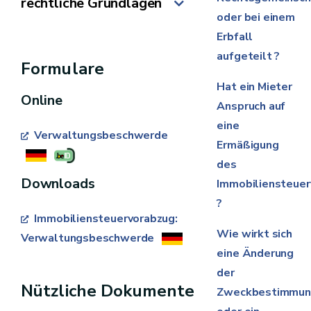
rechtliche Grundlagen
oder bei einem
Erbfall
Décret du 6 mai 1999 relatif
aufgeteilt ?
à l’établissement, au
Formulare
recouvrement et au
Hat ein Mieter
Online
contentieux en matière de
Anspruch auf
taxes régionales wallonnes
eine
Verwaltungsbeschwerde
Ermäßigung
des
Downloads
Immobiliensteuer
?
Immobiliensteuervorabzug:
Wie wirkt sich
Verwaltungsbeschwerde
eine Änderung
der
Nützliche Dokumente
Zweckbestimmu