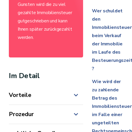
Gunsten wird die zu viel
Wer schuldet
gezahlte Immobiliensteuer
den
gutgeschrieben und kann
Immobiliensteuer
Ihnen später zurückgezahlt
beim Verkauf
werden.
der Immobilie
im Laufe des
Besteuerungszei
?
Im Detail
Wie wird der
zu zahlende
Vorteile
Betrag des
Immobiliensteuer
Prozedur
im Falle einer
ungeteilten
Rechtsgemeinsch