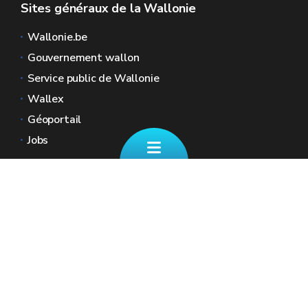
Sites généraux de la Wallonie
Wallonie.be
Gouvernement wallon
Service public de Wallonie
Wallex
Géoportail
Jobs
Nous contacter
📄 Formulaire de contact
Boulevard Ernest Mélot 30 5000 Namur
☎ 081/330.001 - Tous les jours ouvrables
de 8h30 à 12h
🏠︎ Nos Guichets (sur RDV)