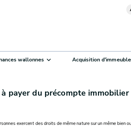
inances wallonnes
Acquisition d'immeubl
à payer du précompte immobilier e
s personnes exercent des droits de même nature sur un même bien ou