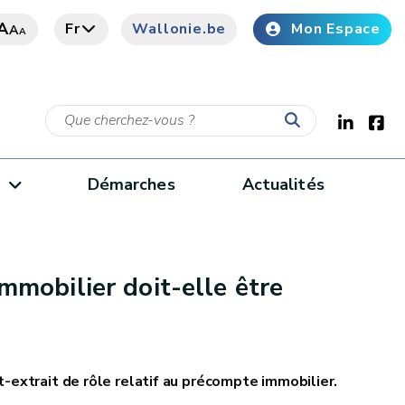
A
Fr
Wallonie.be
Mon Espace
A
A
e
Démarches
Actualités
mobilier doit-elle être
t-extrait de rôle relatif au précompte immobilier.