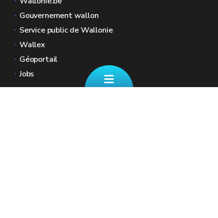
Wallonie.be
Gouvernement wallon
Service public de Wallonie
Wallex
Géoportail
Jobs
Nous contacter
📄 Formulaire de contact
Boulevard Ernest Mélot 30 5000 Namur
☎ 081/330.001 - Tous les jours ouvrables
de 8h30 à 12h
🏠︎ Nos Guichets (sur RDV)
✉︎ fiscalite.wallonie@spw.wallonie.be
Renseignez vos coordonnées ainsi que votre
numéro de registre national afin que nous