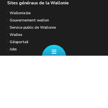
Sites généraux de la Wallonie
Wallonie.be
Gouvernement wallon
Service public de Wallonie
Wallex
Géoportail
Jobs
Nous contacter
📄 Formulaire de contact
Boulevard Ernest Mélot 30 5000 Namur
☎ 081/330.001 - Tous les jours ouvrables
de 8h30 à 12h
🏠︎ Nos Guichets (sur RDV)