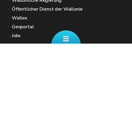
Wallonische Regierung
Öffentlicher Dienst der Wallonie
Wallex
Geoportal
Jobs
Kontaktieren Sie uns
✉ finanzdienst@spw.wallonie.be
Eine Frage zu Ihren REGIONALSTEUERN
☎ +32 (0)87/39 11 70
Unsere Schalter (nach Terminvereinbarung)
Geben Sie Ihre Kontaktdaten sowie Ihre