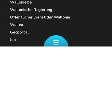
Wallonie.be
Wallonische Regierung
Öffentlicher Dienst der Wallonie
Wallex
Geoportal
Jobs
Kontaktieren Sie uns
✉ finanzdienst@spw.wallonie.be
Eine Frage zu Ihren REGIONALSTEUERN
☎ +32 (0)87/39 11 70
Unsere Schalter (nach Terminvereinbarung)