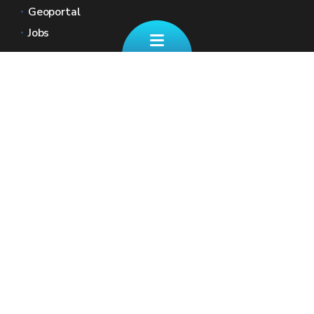
Geoportal
Jobs
Kontaktieren Sie uns
✉ finanzdienst@spw.wallonie.be
Eine Frage zu Ihren REGIONALSTEUERN
☎ +32 (0)87/39 11 70
Unsere Schalter (nach Terminvereinbarung)
Geben Sie Ihre Kontaktdaten sowie Ihre
Nationalregisternummer an, damit wir Zugriff
auf Ihre Steuerakte haben.
Mehr Infos auf der Seite "Kontakt"