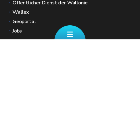
Öffentlicher Dienst der Wallonie
Wallex
Geoportal
Jobs
Kontaktieren Sie uns
✉ finanzdienst@spw.wallonie.be
Eine Frage zu Ihren REGIONALSTEUERN
☎ +32 (0)87/39 11 70
Unsere Schalter (nach Terminvereinbarung)
Geben Sie Ihre Kontaktdaten sowie Ihre
Nationalregisternummer an, damit wir Zugriff