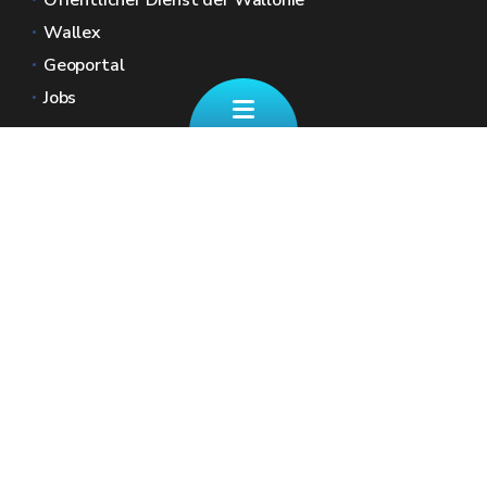
Öffentlicher Dienst der Wallonie
Wallex
Geoportal
Jobs
Kontaktieren Sie uns
✉ finanzdienst@spw.wallonie.be
Eine Frage zu Ihren REGIONALSTEUERN
☎ +32 (0)87/39 11 70
Unsere Schalter (nach Terminvereinbarung)
Geben Sie Ihre Kontaktdaten sowie Ihre
Nationalregisternummer an, damit wir Zugriff
auf Ihre Steuerakte haben.