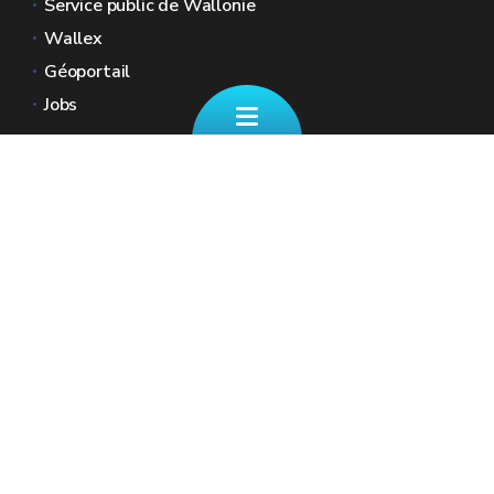
Service public de Wallonie
Wallex
Géoportail
Jobs
Nous contacter
📄 Formulaire de contact
Boulevard Ernest Mélot 30 5000 Namur
☎ 081/330.001 - Tous les jours ouvrables
de 8h30 à 12h
🏠︎ Nos Guichets (sur RDV)
✉︎ fiscalite.wallonie@spw.wallonie.be
Renseignez vos coordonnées ainsi que votre
numéro de registre national afin que nous
puissions accéder à votre dossier fiscal.
Plus d'info sur la page "Nous contacter"