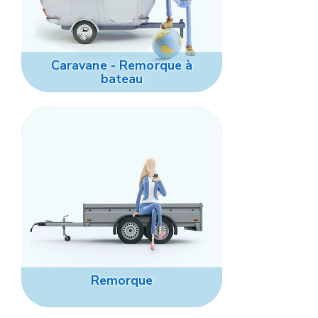
Caravane - Remorque à
bateau
Remorque