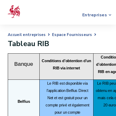
Entreprises
Accueil entreprises
Espace Fournisseurs
Tableau RIB
Conditi
Conditions d’obtention d’un
Banque
d’obtentio
RIB via internet
RIB en ag
Le RIB est disponible via
Le RIB peut
l’application Belfius Direct
obtenu en 
Net et est gratuit pour un
mais cela 
Belfius
compte privé et également
20 euro
pour un compte