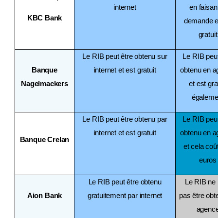
internet
en faisant
KBC Bank
demande e
gratuit
Le RIB peut être obtenu sur
Le RIB peut
Banque
internet et est gratuit
obtenu en 
Nagelmackers
et est gra
égaleme
Le RIB peut être obtenu par
Le RIB peut
internet et est gratuit
obtenu en 
Banque Crelan
et cela coû
euros
Le RIB peut être obtenu
Le RIB ne 
Aion Bank
gratuitement par internet
pas être obt
agenc