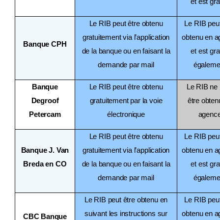
et est gra
Le RIB peut être obtenu
Le RIB peut
gratuitement via l’application
obtenu en 
Banque CPH
de la banque ou en faisant la
et est gra
demande par mail
égaleme
Banque
Le RIB peut être obtenu
Le RIB ne 
Degroof
gratuitement par la voie
être obten
Petercam
électronique
agenc
Le RIB peut être obtenu
Le RIB peut
Banque J. Van
gratuitement via l’application
obtenu en 
Breda en CO
de la banque ou en faisant la
et est gra
demande par mail
égaleme
Le RIB peut être obtenu en
Le RIB peut
suivant les instructions sur
obtenu en 
CBC Banque