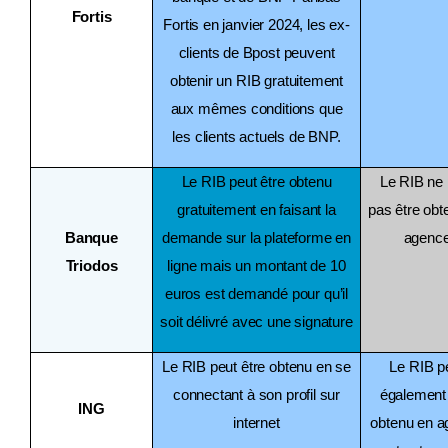
Fortis
Fortis en janvier 2024, les ex-
clients de Bpost peuvent
obtenir un RIB gratuitement
aux mêmes conditions que
les clients actuels de BNP.
Le RIB peut être obtenu
Le RIB ne 
gratuitement en faisant la
pas être obt
Banque
demande sur la plateforme en
agenc
Triodos
ligne mais un montant de 10
euros est demandé pour qu’il
soit délivré avec une signature
Le RIB peut être obtenu en se
Le RIB p
connectant à son profil sur
également 
ING
internet
obtenu en 