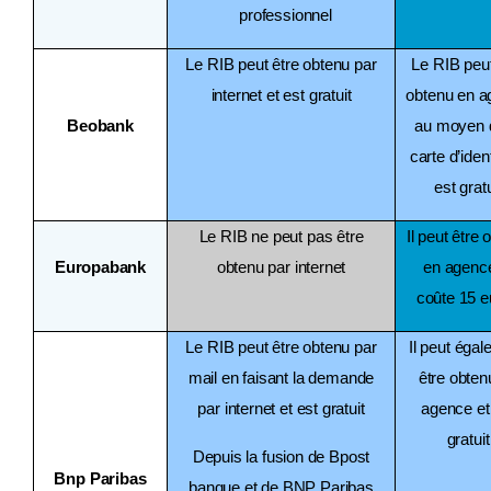
professionnel
Le RIB peut être obtenu par
Le RIB peut
internet et est gratuit
obtenu en 
Beobank
au moyen d
carte d’ident
est gratu
Le RIB ne peut pas être
Il peut être 
Europabank
obtenu par internet
en agence
coûte 15 e
Le RIB peut être obtenu par
Il peut éga
mail en faisant la demande
être obten
par internet et est gratuit
agence et
gratuit
Depuis la fusion de Bpost
Bnp Paribas
banque et de BNP Paribas