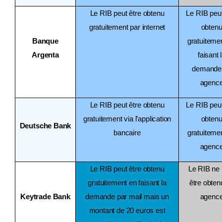
Le RIB peut être obtenu
Le RIB peut
gratuitement par internet
obten
Banque
gratuiteme
Argenta
faisant 
demande
agenc
Le RIB peut être obtenu
Le RIB peut
gratuitement via l’application
obten
Deutsche Bank
bancaire
gratuiteme
agenc
Le RIB peut être obtenu
Le RIB ne 
gratuitement en faisant la
être obten
Keytrade Bank
demande par mail mais un
agenc
montant de 20 euros est