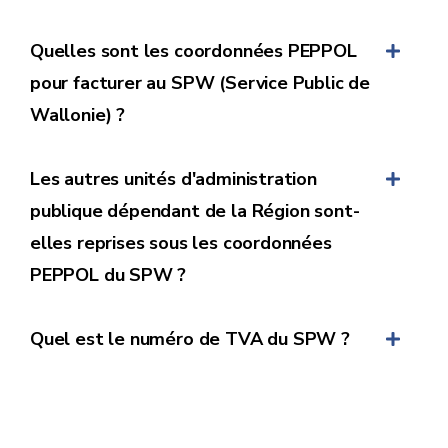
relatifs au marché et permet une prise en charge
et un traitement beaucoup plus rapide de la
Quelles sont les coordonnées PEPPOL
demande de paiement. Il commence par le numéro
pour facturer au SPW (Service Public de
5000… suivi d’une suite de chiffre.
Wallonie) ?
PEPPOL
: 📃 Le numéro d’engagement juridique
doit être complété dans le champ suivant
Buyer
Les autres unités d'administration
Scheme ID : 0208
Reference
publique dépendant de la Région sont-
Peppol ID : 0316381138
elles reprises sous les coordonnées
PEPPOL du SPW ?
Quel est le numéro de TVA du SPW ?
3. Le numéro de bon de commande