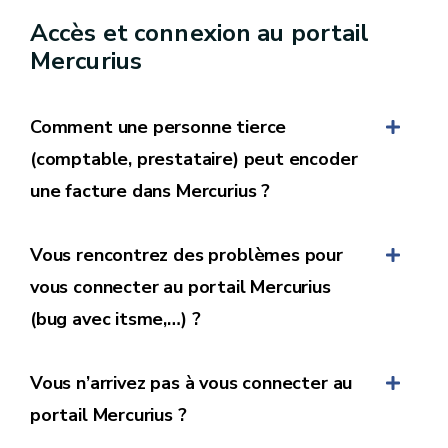
Le Correspondant comptable doit vous fournir ce
Accès et connexion au portail
numéro.
Mercurius
PEPPOL :
🗒️Le numéro de bon de commande doit
être complété dans le champ suivant
Order
Comment une personne tierce
Reference
(comptable, prestataire) peut encoder
⚠️ Si la référence communiquée par le SPW
une facture dans Mercurius ?
commence par BC ou CO, veuillez indiquer
uniquement dans le champ la référence BC ou CO
Vous rencontrez des problèmes pour
suivie de la suite de chiffres sans espace entre les
vous connecter au portail Mercurius
lettres et les chiffres.
(bug avec itsme,…) ?
4. Le numéro de compte bancaire du fournisseur
Vous n’arrivez pas à vous connecter au
PEPPOL :
Le numéro de compte bancaire du
fournisseur est à indiquer dans le champs
portail Mercurius ?
suivant
PayeeFinancialAccount