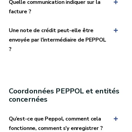
Quelle communication indiquer sur la
Correspondant Comptable. Leurs références sont
facture ?
fournies par l’administration du SPW avec laquelle
vous traitez.
Une note de crédit peut-elle être
Les références du Correspondant Comptable et
surtout l’adresse mail devront être indiquées sur
envoyée par l'intermédiaire de PEPPOL
toutes les factures transmises par la suite au
?
SPW.
PEPPOL
: 📧 L’adresse mail du Correspondant
comptable est à indiquer dans le champ suivant
:
Electronic Mail
Coordonnées PEPPOL et entités
concernées
2. Le numéro d'engagement juridique
Le Correspondant comptable doit fournir ce
Qu’est-ce que Peppol, comment cela
numéro. Il constitue la référence OBLIGATOIRE
que le fournisseur appose sur tous les documents
fonctionne, comment s’y enregistrer ?