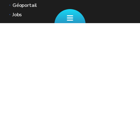
Géoportail
Jobs
Nous contacter
📄 Formulaire de contact
Boulevard Ernest Mélot 30 5000 Namur
☎ 081/330.001 - Tous les jours ouvrables
de 8h30 à 12h
🏠︎ Nos Guichets (sur RDV)
✉︎ fiscalite.wallonie@spw.wallonie.be
Renseignez vos coordonnées ainsi que votre
numéro de registre national afin que nous
puissions accéder à votre dossier fiscal.
Plus d'info sur la page "Nous contacter"