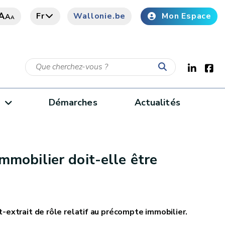
A
Fr
Wallonie.be
Mon Espace
A
A
e
Démarches
Actualités
mobilier doit-elle être
t-extrait de rôle relatif au précompte immobilier.