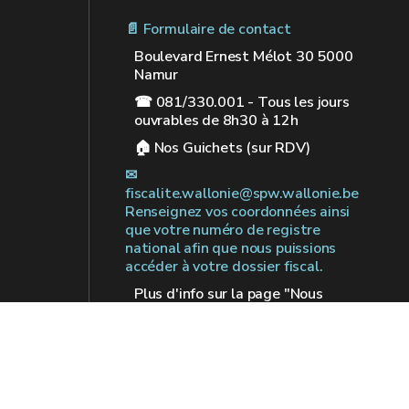
📄 Formulaire de contact
Boulevard Ernest Mélot 30 5000
Namur
☎ 081/330.001 - Tous les jours
ouvrables de 8h30 à 12h
🏠︎ Nos Guichets (sur RDV)
✉︎
fiscalite.wallonie@spw.wallonie.be
Renseignez vos coordonnées ainsi
que votre numéro de registre
national afin que nous puissions
accéder à votre dossier fiscal.
Plus d'info sur la page "Nous
contacter"