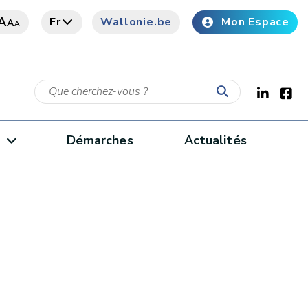
A
Fr
Wallonie.be
Mon Espace
A
A
e
Démarches
Actualités