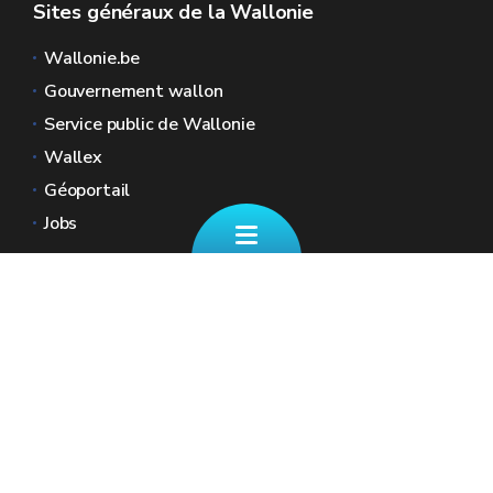
Sites généraux de la Wallonie
Wallonie.be
Gouvernement wallon
Service public de Wallonie
Wallex
Géoportail
Jobs
Nous contacter
📄 Formulaire de contact
Boulevard Ernest Mélot 30 5000 Namur
☎ 081/330.001 - Tous les jours ouvrables
de 8h30 à 12h
🏠︎ Nos Guichets (sur RDV)