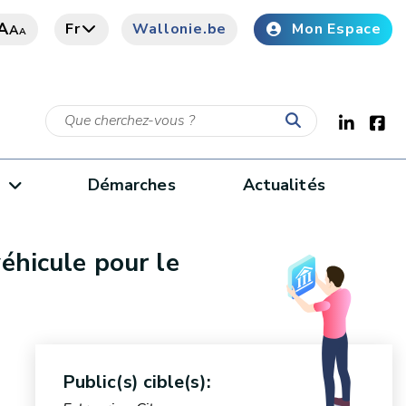
A
Fr
Wallonie.be
Mon Espace
A
A
e
Démarches
Actualités
hicule pour le
Public(s) cible(s):