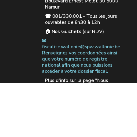
Boulevard Ernest Mélot 30 5000
Namur
☎ 081/330.001 - Tous les jours
ouvrables de 8h30 à 12h
🏠︎ Nos Guichets (sur RDV)
✉︎
fiscalite.wallonie@spw.wallonie.be
Renseignez vos coordonnées ainsi
que votre numéro de registre
national afin que nous puissions
accéder à votre dossier fiscal.
Plus d'info sur la page "Nous
contacter"
 légales
Vie privée
Médiateur
Accessibilité