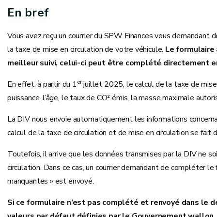
En bref
Vous avez reçu un courrier du SPW Finances vous demandant d
la taxe de mise en circulation de votre véhicule.
Le formulaire
meilleur suivi, celui-ci peut être complété directement e
er
En effet, à partir du 1
juillet 2025, le calcul de la taxe de mise
puissance, l’âge, le taux de CO² émis, la masse maximale autori
La DIV nous envoie automatiquement les informations concernan
calcul de la taxe de circulation et de mise en circulation se fai
Toutefois, il arrive que les données transmises par la DIV ne so
circulation. Dans ce cas, un courrier demandant de compléter le
manquantes » est envoyé.
Si ce formulaire n’est pas complété et renvoyé
dans le dé
valeurs par défaut définies par le Gouvernement wallon
.