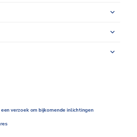
us - Codes (PDF) (wallonie.be)
 een verzoek om bijkomende inlichtingen
res