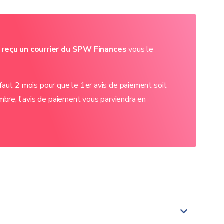
z reçu un courrier du SPW Finances
vous le
 faut 2 mois pour que le 1er avis de paiement soit
mbre, l'avis de paiement vous parviendra en