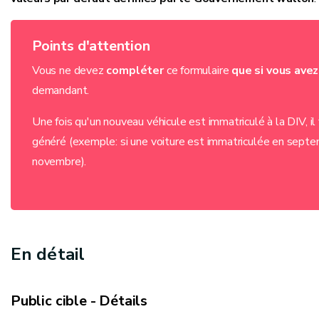
Points d'attention
Vous ne devez
compléter
ce formulaire
que si vous ave
demandant.
Une fois qu'un nouveau véhicule est immatriculé à la DIV, il
généré (exemple: si une voiture est immatriculée en septe
novembre).
En détail
Public cible - Détails