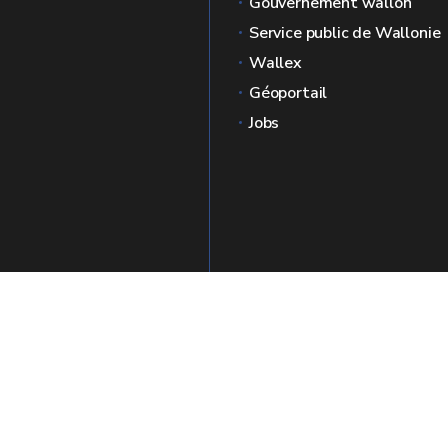
Gouvernement wallon
Service public de Wallonie
Wallex
Géoportail
Jobs
ances
🍪
Plan du site
Mentions