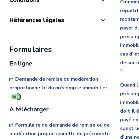
Commen
répartit
Références légales
montan
payer d
précom
Code des impôts sur les revenus 1992
immobil
Formulaires
cas d’in
En ligne
de succ
?
180 jours
Demande de remise ou modération
dans le courant de l’année d’imposition.
Quand l
proportionnelle du précompte immobilier
précom
immobil
A télécharger
doit-il 
notamment
payé en
Formulaire de demande de remise ou de
constru
modération proportionnelle du précompte
d'une n