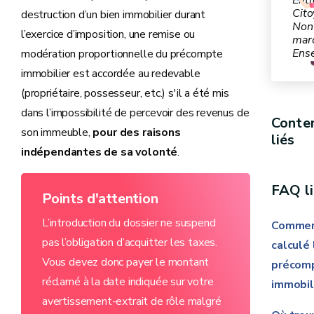
Entr
Cito
destruction d’un bien immobilier durant
Non
l’exercice d’imposition, une remise ou
mar
Ens
modération proportionnelle du précompte
immobilier est accordée au redevable
(propriétaire, possesseur, etc.) s'il a été mis
dans l’impossibilité de percevoir des revenus de
Conte
son immeuble,
pour des raisons
liés
indépendantes de sa volonté
.
FAQ l
Points d'attention
L’introduction du dossier ne suspend
Commen
pas l’obligation d’acquitter les taxes.
calculé 
Vous devez donc payer le montant
précom
réclamé à la date indiquée sur votre
immobil
avertissement-extrait de rôle malgré