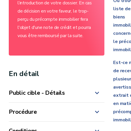
Où trou
l’introduction de votre dossier. En cas
liste de
de décision en votre faveur, le trop-
biens
perçu du précompte immobilier fera
immobil
l'objet d'une note de crédit et pourra
concern
vous être remboursé par la suite.
le préc
immobil
Est-ce 
de rece
En détail
plusieu
avertis
Public cible - Détails
extrait 
en mati
Procédure
précom
immobil
Conditions