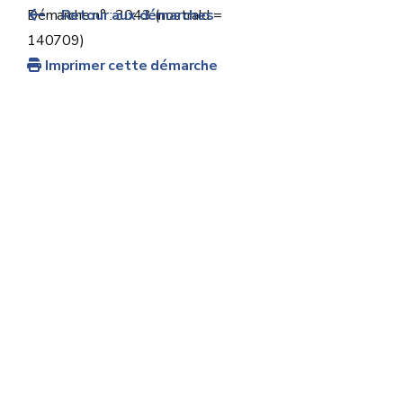
Démarche n° : 3043 (nostraId =
Retour aux démarches
140709)
Imprimer cette démarche