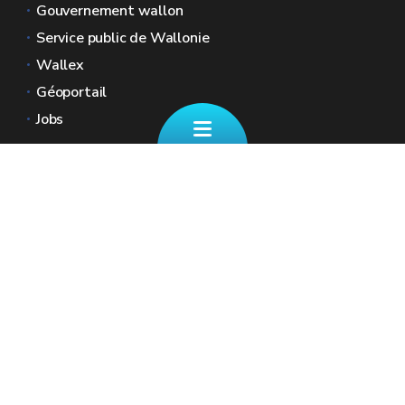
Gouvernement wallon
Service public de Wallonie
Wallex
Géoportail
Jobs
Nous contacter
📄 Formulaire de contact
Boulevard Ernest Mélot 30 5000 Namur
☎ 081/330.001 - Tous les jours ouvrables
de 8h30 à 12h
🏠︎ Nos Guichets (sur RDV)
✉︎ fiscalite.wallonie@spw.wallonie.be
Renseignez vos coordonnées ainsi que votre
numéro de registre national afin que nous
puissions accéder à votre dossier fiscal.