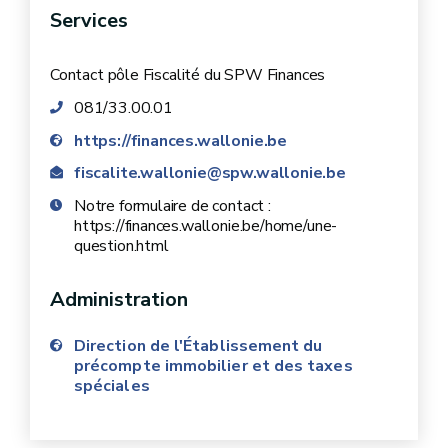
produits)
Services
Distributeur
Contact pôle Fiscalité du SPW Finances
659,51 €
de cigarettes
081/33.00.01
https://finances.wallonie.be
fiscalite.wallonie@spw.wallonie.be
Notre formulaire de contact :
https://finances.wallonie.be/home/une-
question.html
Administration
Direction de l'Établissement du
précompte immobilier et des taxes
spéciales