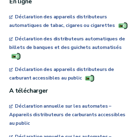
En ligne
le recouvrement et le contentieux en matières
Exercice
de taxes régionales
2024
Déclaration des appareils distributeurs
automatiques de tabac, cigares ou cigarettes
Distributeur
4.616,54
Déclaration des distributeurs automatiques de
Banque
automatique
€
billets de banques et des guichets automatisés
de billets
Guichet
Déclaration des appareils distributeurs de
automatisé
carburant accessibles au public
permettant
A télécharger
4.616,54
d'effectuer
€
des
Déclaration annuelle sur les automates –
opérations
Appareils distributeurs de carburants accessibles
bancaires
au public
Déclaration annuelle sur les automates –