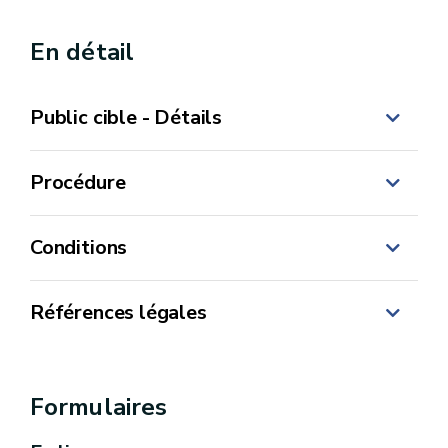
En détail
Public cible - Détails
Procédure
Conditions
Références légales
Décret du 19 novembre 1998 instaurant une
taxe sur les automates en Région wallonne
Formulaires
Décret du 6 mai 1999 relatif l'établissement,