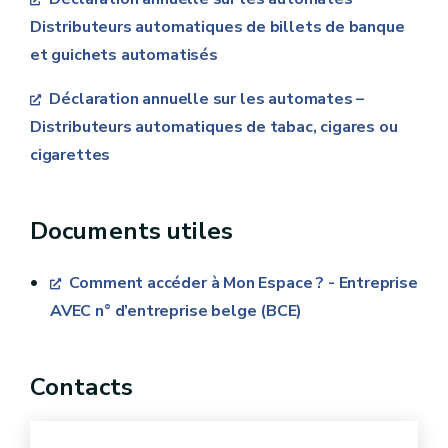
Station
Pistolet
Distributeurs automatiques de billets de banque
service semi-
(pompe
980,75 €
et guichets automatisés
automatiques
unique)
Déclaration annuelle sur les automates –
Compteur
Distributeurs automatiques de tabac, cigares ou
(pompe
1.401,08
cigarettes
multi-
€
produits)
Documents utiles
Station
Pistolet
1.154,10
Comment accéder à Mon Espace ? - Entreprise
service full-
(pompe
€
AVEC n° d’entreprise belge (BCE)
automatiques
unique)
Compteur
Contacts
(pompe
1.648,76
multi-
€