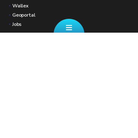
Wallex
Geoportal
Jobs
Kontaktieren Sie uns
✉ finanzdienst@spw.wallonie.be
Eine Frage zu Ihren REGIONALSTEUERN
☎ +32 (0)87/39 11 70
Unsere Schalter (nach Terminvereinbarung)
Geben Sie Ihre Kontaktdaten sowie Ihre
Nationalregisternummer an, damit wir Zugriff
auf Ihre Steuerakte haben.