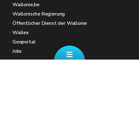
Wallonie.be
Wallonische Regierung
Öffentlicher Dienst der Wallonie
Wallex
Geoportal
Jobs
Kontaktieren Sie uns
✉ finanzdienst@spw.wallonie.be
Eine Frage zu Ihren REGIONALSTEUERN
☎ +32 (0)87/39 11 70
Unsere Schalter (nach Terminvereinbarung)