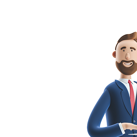
(Elektromotorrad)sind von der Verkehrssteuer
befreit.
Pauschalbetrag
otorräder
M
76,03 €
Vierradfahrzeuge
(69,12+ 6,91)
Dreiradfahrzeuge