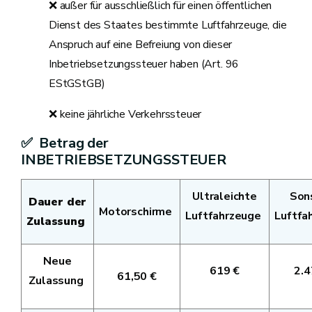
❌ außer für ausschließlich für einen öffentlichen
Dienst des Staates bestimmte Luftfahrzeuge, die
Anspruch auf eine Befreiung von dieser
Inbetriebsetzungssteuer haben (Art. 96
EStGStGB)
❌ keine jährliche Verkehrssteuer
✅ Betrag der
INBETRIEBSETZUNGSSTEUER
Ultraleichte
Son
Dauer der
Motorschirme
Luftfahrzeuge
Luftfa
Zulassung
Neue
619 €
2.4
61,50 €
Zulassung