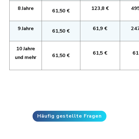
8 Jahre
123,8 €
495
61,50 €
9 Jahre
61,9 €
247
61,50 €
10 Jahre
61,5 €
61
61,50 €
und mehr
Häufig gestellte Fragen