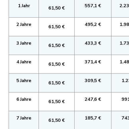
1 Jahr
557,1 €
2.23
61,50 €
2 Jahre
495,2 €
1.98
61,50 €
3 Jahre
433,3 €
1.73
61,50 €
4 Jahre
371,4 €
1.48
61,50 €
5 Jahre
309,5 €
1.2
61,50 €
6 Jahre
247,6 €
991
61,50 €
7 Jahre
185,7 €
743
61,50 €