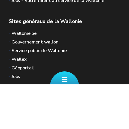
Jobs - Votre talent au service de la Wallonie
Sites généraux de la Wallonie
Wallonie.be
Gouvernement wallon
Service public de Wallonie
Wallex
Géoportail
Jobs
Nous contacter
📄 Formulaire de contact
Boulevard Ernest Mélot 30 5000 Namur
☎ 081/330.001 - Tous les jours ouvrables