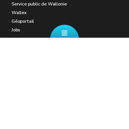
Service public de Wallonie
Wallex
Géoportail
Jobs
Nous contacter
📄 Formulaire de contact
Boulevard Ernest Mélot 30 5000 Namur
☎ 081/330.001 - Tous les jours ouvrables
de 8h30 à 12h
🏠︎ Nos Guichets (sur RDV)
✉︎ fiscalite.wallonie@spw.wallonie.be
Renseignez vos coordonnées ainsi que votre
numéro de registre national afin que nous
puissions accéder à votre dossier fiscal.